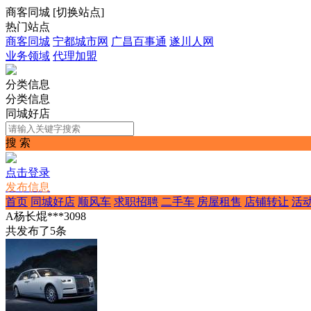
商客同城
[
切换站点
]
热门站点
商客同城
宁都城市网
广昌百事通
遂川人网
业务领域
代理加盟
分类信息
分类信息
同城好店
搜 索
点击登录
发布信息
首页
同城好店
顺风车
求职招聘
二手车
房屋租售
店铺转让
活
A杨长焜***3098
共发布了
5
条