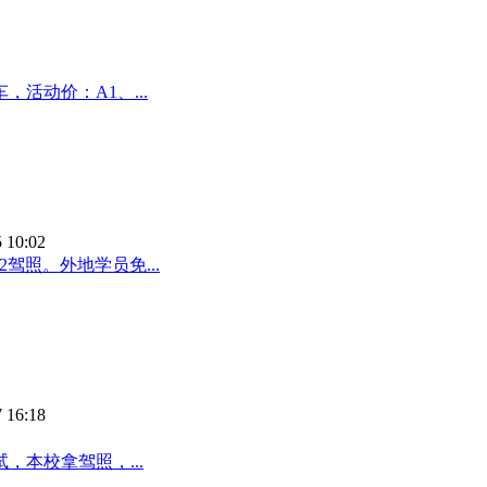
活动价：A1、...
 10:02
驾照。外地学员免...
 16:18
本校拿驾照，...