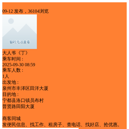
人找车
09-12 发布，36104浏览
大人爷《丁》
乘车时间 :
2025-09-30 08:59
乘车人数 :
1人
出发地 :
泉州市丰泽区田洋大厦
目的地 :
宁都县洛口镇员布村
普贤路田阳大厦
需走高速
商客同城
发便民信息、找工作、租房子、查电话、找好店、抢优惠。