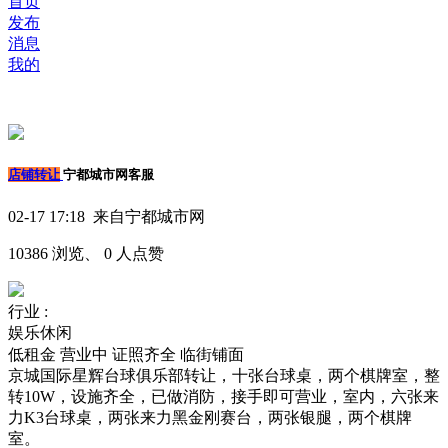
首页
发布
消息
我的
店铺转让
宁都城市网客服
02-17 17:18 来自宁都城市网
10386 浏览、 0 人点赞
行业 :
娱乐休闲
低租金
营业中
证照齐全
临街铺面
京城国际星辉台球俱乐部转让，十张台球桌，两个棋牌室，整
转10W，设施齐全，已做消防，接手即可营业，室内，六张来
力K3台球桌，两张来力黑金刚赛台，两张银腿，两个棋牌
室。