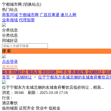
宁都城市网
[
切换站点
]
热门站点
商客同城
宁都城市网
广昌百事通
遂川人网
业务领域
代理加盟
分类信息
分类信息
同城好店
搜 索
点击登录
发布信息
首页
同城好店
顺风车
求职招聘
二手车
房屋租售
店铺转让
活
首页
>
店铺转让
>
位于宁都东方名城北侧的名城食府餐饮店低
位于宁都东方名城北侧的名城食府餐饮店低价转让，精装...
浏览：38346 刷新：2025-10-18 17:16
行业 :
酒店餐饮
临街铺面
证照齐全
营业中
低租金