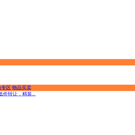
动专区
物品买卖
价转让，精装...