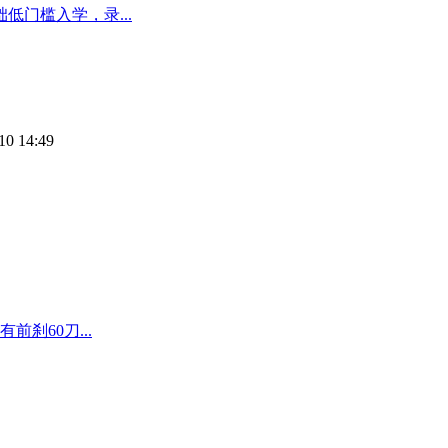
低门槛入学，录...
10 14:49
前刹60刀...