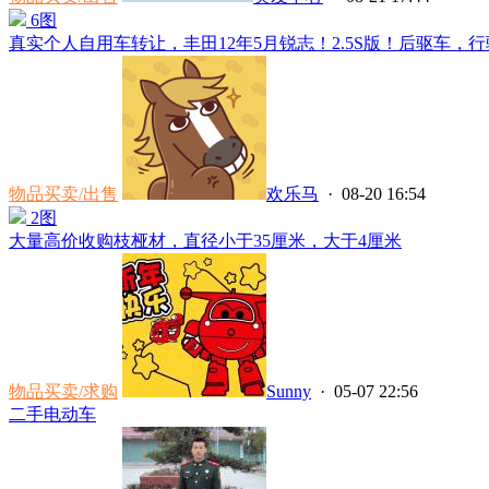
6图
真实个人自用车转让，丰田12年5月锐志！2.5S版！后驱车，行驶
物品买卖/出售
欢乐马
· 08-20 16:54
2图
大量高价收购枝桠材，直径小于35厘米，大于4厘米
物品买卖/求购
Sunny
· 05-07 22:56
二手电动车