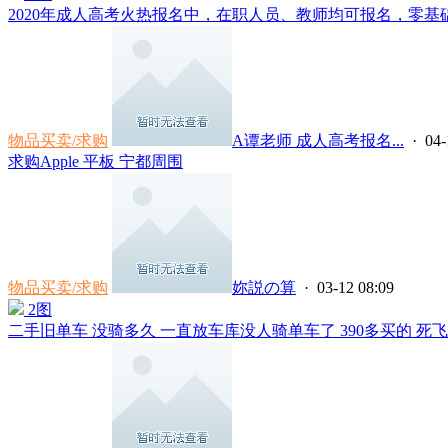
2020年成人高考火热报名中，在职人员、教师均可报名，零基础
物品买卖/求购
A谭老师 成人高考报名...
· 04-
求购Apple 平板 宁都周围
物品买卖/求购
妳説の算
· 03-12 08:09
2图
二手旧单车 没骑多久 一直放车库没人骑单车了 390多买的 死飞有