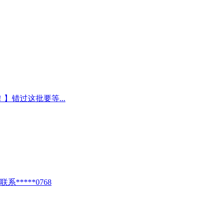
】错过这批要等...
****0768