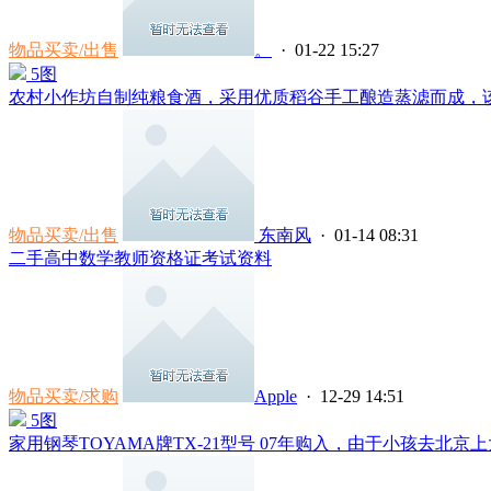
物品买卖/出售
。
· 01-22 15:27
5图
农村小作坊自制纯粮食酒，采用优质稻谷手工酿造蒸滤而成，该酒
物品买卖/出售
东南风
· 01-14 08:31
二手高中数学教师资格证考试资料
物品买卖/求购
Apple
· 12-29 14:51
5图
家用钢琴TOYAMA牌TX-21型号 07年购入，由于小孩去北京上