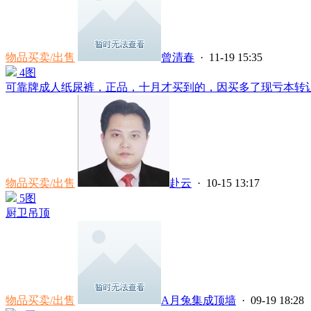
物品买卖/出售
曾清春
· 11-19 15:35
4图
可靠牌成人纸尿裤，正品，十月才买到的，因买多了现亏本转
物品买卖/出售
赴云
· 10-15 13:17
5图
厨卫吊顶
物品买卖/出售
A月兔集成顶墙
· 09-19 18:28