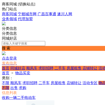
商客同城
[
切换站点
]
热门站点
商客同城
宁都城市网
广昌百事通
遂川人网
业务领域
代理加盟
分类信息
分类信息
同城好店
搜 索
点击登录
发布信息
首页
同城好店
顺风车
求职招聘
二手车
房屋租售
店铺转让
活
首页
>
物品买卖
类别：
不限
顺风车
求职招聘
二手车
房屋租售
店铺转让
活动专区
物
不限
出售
求购
信息列表
收购一辆二手电动车