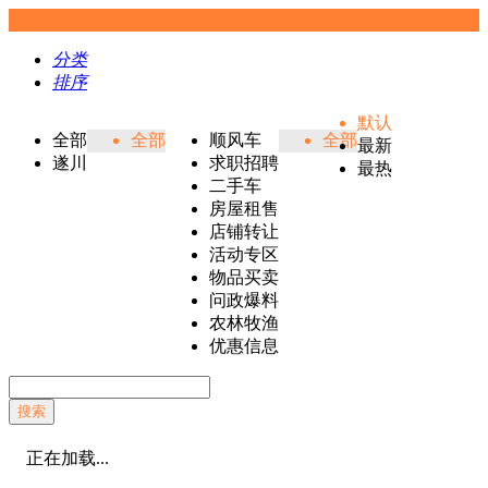
分类
排序
默认
全部
全部
顺风车
全部
最新
遂川
求职招聘
最热
二手车
房屋租售
店铺转让
活动专区
物品买卖
问政爆料
农林牧渔
优惠信息
搜索
正在加载...