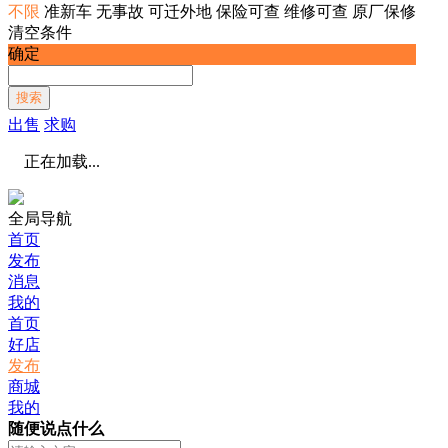
不限
准新车
无事故
可迁外地
保险可查
维修可查
原厂保修
清空条件
确定
搜索
出售
求购
正在加载...
全局导航
首页
发布
消息
我的
首页
好店
发布
商城
我的
随便说点什么