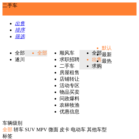
二手车
出售
排序
筛选
默认
全部
全部
顺风车
全部
最新
遂川
求职招聘
出售
最热
二手车
求购
房屋租售
店铺转让
活动专区
物品买卖
问政爆料
农林牧渔
优惠信息
车辆级别
全部
轿车
SUV
MPV
微面
皮卡
电动车
其他车型
标签