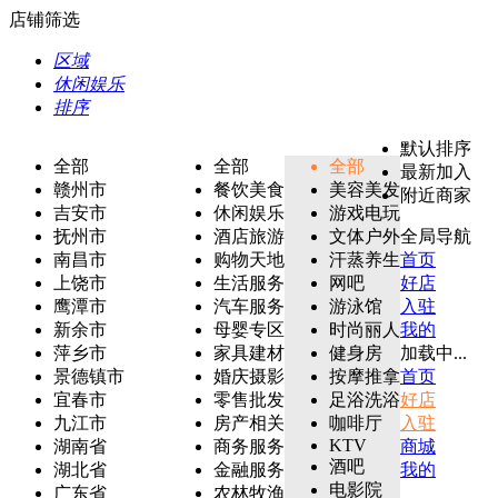
店铺筛选
区域
休闲娱乐
排序
默认排序
全部
全部
全部
最新加入
赣州市
餐饮美食
美容美发
附近商家
吉安市
休闲娱乐
游戏电玩
抚州市
酒店旅游
文体户外
全局导航
南昌市
购物天地
汗蒸养生
首页
上饶市
生活服务
网吧
好店
鹰潭市
汽车服务
游泳馆
入驻
新余市
母婴专区
时尚丽人
我的
萍乡市
家具建材
健身房
加载中...
景德镇市
婚庆摄影
按摩推拿
首页
宜春市
零售批发
足浴洗浴
好店
九江市
房产相关
咖啡厅
入驻
KTV
湖南省
商务服务
商城
酒吧
湖北省
金融服务
我的
电影院
广东省
农林牧渔