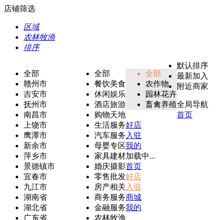
店铺筛选
区域
农林牧渔
排序
默认排序
全部
全部
全部
最新加入
赣州市
餐饮美食
农作物
附近商家
吉安市
休闲娱乐
园林花卉
抚州市
酒店旅游
畜禽养殖
全局导航
南昌市
购物天地
首页
上饶市
生活服务
好店
鹰潭市
汽车服务
入驻
新余市
母婴专区
我的
萍乡市
家具建材
加载中...
景德镇市
婚庆摄影
首页
宜春市
零售批发
好店
九江市
房产相关
入驻
湖南省
商务服务
商城
湖北省
金融服务
我的
广东省
农林牧渔