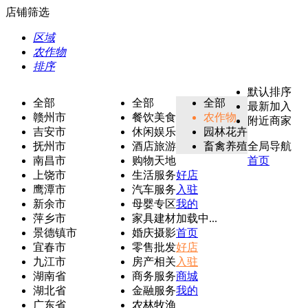
店铺筛选
区域
农作物
排序
默认排序
全部
全部
全部
最新加入
赣州市
餐饮美食
农作物
附近商家
吉安市
休闲娱乐
园林花卉
抚州市
酒店旅游
畜禽养殖
全局导航
南昌市
购物天地
首页
上饶市
生活服务
好店
鹰潭市
汽车服务
入驻
新余市
母婴专区
我的
萍乡市
家具建材
加载中...
景德镇市
婚庆摄影
首页
宜春市
零售批发
好店
九江市
房产相关
入驻
湖南省
商务服务
商城
湖北省
金融服务
我的
广东省
农林牧渔